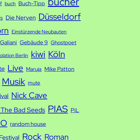
bücher
Buch-Tipp
f
buch
Düsseldorf
Die Nerven
ds
orn
Einstürzende Neubauten
Galiani
Gebäude 9
Ghostpoet
kiwi
Köln
solation Berlin
Live
te
Mike Patton
Maruja
Musik
mute
Nick Cave
ival
PIAS
 The Bad Seeds
PiL
IO
random house
Rock
Roman
estival