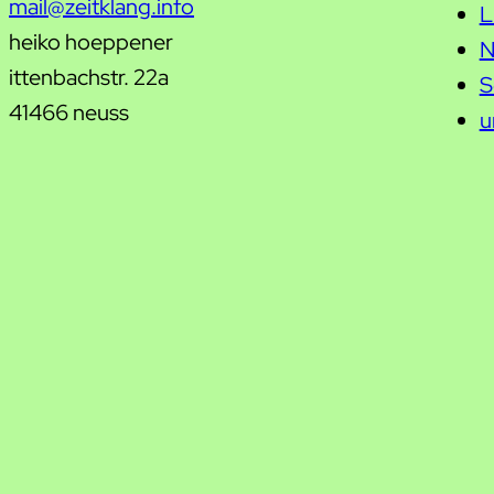
mail@zeitklang.info
L
heiko hoeppener
N
ittenbachstr. 22a
S
41466 neuss
u