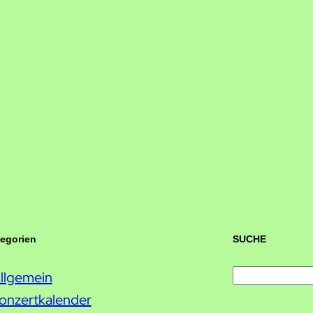
tegorien
SUCHE
llgemein
S
onzertkalender
u