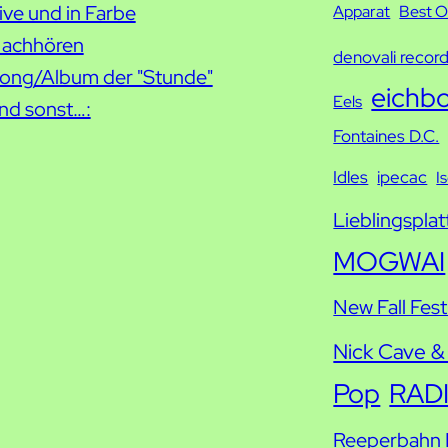
ive und in Farbe
c
Apparat
Best O
achhören
h
denovali recor
ong/Album der "Stunde"
e
eichb
Eels
nd sonst…:
Fontaines D.C.
Idles
ipecac
I
Lieblingsplat
MOGWAI
New Fall Fest
Nick Cave &
Pop
RAD
Reeperbahn F