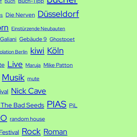
Buch-Tipp
f
buch
Düsseldorf
Die Nerven
ds
orn
Einstürzende Neubauten
Galiani
Gebäude 9
Ghostpoet
kiwi
Köln
solation Berlin
Live
te
Mike Patton
Maruja
Musik
mute
Nick Cave
ival
PIAS
 The Bad Seeds
PiL
IO
random house
Rock
Roman
estival