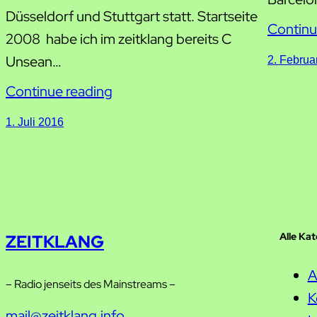
Düsseldorf und Stuttgart statt. Startseite
Continu
2008 habe ich im zeitklang bereits C
Unsean…
2. Februa
Continue reading
1. Juli 2016
Alle Ka
ZEITKLANG
A
– Radio jenseits des Mainstreams –
K
mail@zeitklang.info