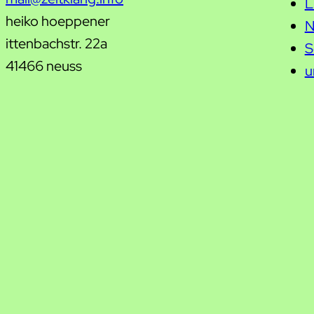
L
heiko hoeppener
N
ittenbachstr. 22a
S
41466 neuss
u