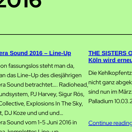
era Sound 2016 – Line-Up
THE SISTERS O
Köln wird erne
hon fassungslos steht man da,
Die Kehlkopfentz
n das Line-Up des diesjährigen
nicht ganz abge
ra Sound betrachtet…. Radiohead,
sind nun im März
ndsystem, PJ Harvey, Sigur Rós,
Palladium 10.03.
ollective, Explosions In The Sky,
, DJ Koze und und und…
ra Sound vom 1-5 Juni 2016 in
Continue readin
na, komplettes Line-up.