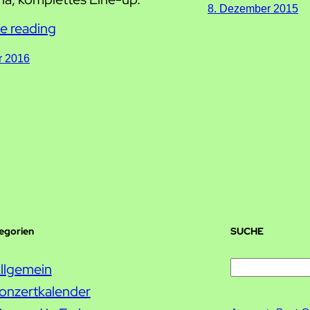
8. Dezember 2015
e reading
r 2016
tegorien
SUCHE
S
llgemein
u
onzertkalender