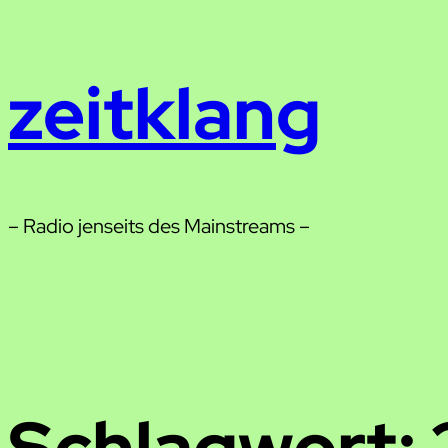
Zum
Inhalt
zeitklang
springen
– Radio jenseits des Mainstreams –
Schlagwort: