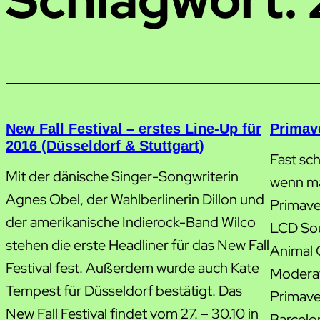
New Fall Festival – erstes Line-Up für
Primav
2016 (Düsseldorf & Stuttgart)
Fast sc
Mit der dänische Singer-Songwriterin
wenn ma
Agnes Obel, der Wahlberlinerin Dillon und
Primave
der amerikanische Indierock-Band Wilco
LCD Sou
stehen die erste Headliner für das New Fall
Animal C
Festival fest. Außerdem wurde auch Kate
Moderat
Tempest für Düsseldorf bestätigt. Das
Primave
New Fall Festival findet vom 27. – 30.10 in
Barcelo