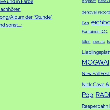
c
ive und in Farbe
Apparat
Best O
h
achhören
denovali recor
e
ong/Album der "Stunde"
eichb
Eels
nd sonst…:
Fontaines D.C.
Idles
ipecac
I
Lieblingsplat
MOGWAI
New Fall Fest
Nick Cave &
Pop
RAD
Reeperbahn F